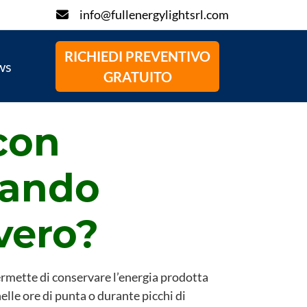
info@fullenergylightsrl.com
RICHIEDI PREVENTIVO
ws
GRATUITO
con
uando
vero?
rmette di conservare l’energia prodotta
nelle ore di punta o durante picchi di