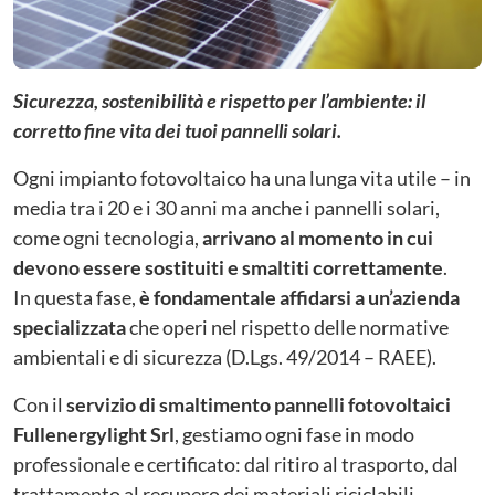
Sicurezza, sostenibilità e rispetto per l’ambiente: il
corretto fine vita dei tuoi pannelli solari.
Ogni impianto fotovoltaico ha una lunga vita utile – in
media tra i 20 e i 30 anni ma anche i pannelli solari,
come ogni tecnologia,
arrivano al momento in cui
devono essere sostituiti e smaltiti correttamente
.
In questa fase,
è fondamentale affidarsi a un’azienda
specializzata
che operi nel rispetto delle normative
ambientali e di sicurezza (D.Lgs. 49/2014 – RAEE).
Con il
servizio di smaltimento pannelli fotovoltaici
Fullenergylight Srl
, gestiamo ogni fase in modo
professionale e certificato: dal ritiro al trasporto, dal
trattamento al recupero dei materiali riciclabili.