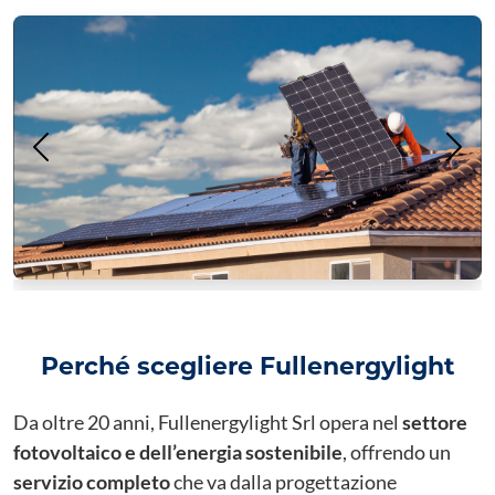
Precedente
Succ
Perché scegliere Fullenergylight
Da oltre 20 anni, Fullenergylight Srl opera nel
settore
fotovoltaico e dell’energia sostenibile
, offrendo un
servizio completo
che va dalla progettazione