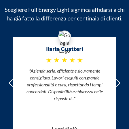
Scegliere Full Energy Light significa affidarsi a chi
ha già fatto la differenza per centinaia di clienti.
Ilaria Guatteri
★
★
★
★
★
"Azienda seria, efficiente e sicuramente
consigliata. Lavori eseguiti con grande
professionalità e cura, rispettando i tempi
Precedente
Succ
concordati. Disponibilità e chiarezza nelle
risposte d..."
Leggi di più