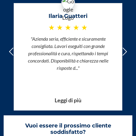
Ilaria Guatteri
★
★
★
★
★
"Azienda seria, efficiente e sicuramente
consigliata. Lavori eseguiti con grande
professionalità e cura, rispettando i tempi
Precedente
Succ
concordati. Disponibilità e chiarezza nelle
risposte d..."
Leggi di più
Vuoi essere il prossimo cliente
soddisfatto?