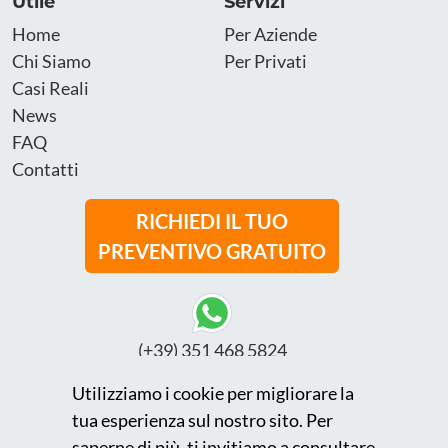
Utile
Servizi
Home
Per Aziende
Chi Siamo
Per Privati
Casi Reali
News
FAQ
Contatti
RICHIEDI IL TUO
PREVENTIVO GRATUITO
(+39) 351 468 5824
Utilizziamo i cookie per migliorare la
tua esperienza sul nostro sito. Per
info@fullenergylightsrl.com
saperne di più, ti invitiamo a consultare