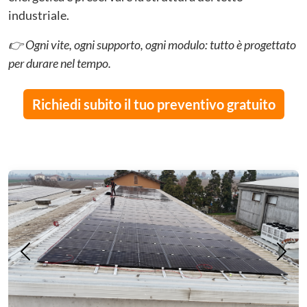
industriale.
👉 Ogni vite, ogni supporto, ogni modulo: tutto è progettato
per durare nel tempo.
Richiedi subito il tuo preventivo gratuito
Precedente
Succ