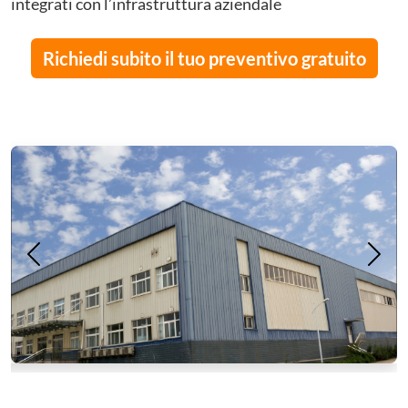
integrati con l’infrastruttura aziendale
Richiedi subito il tuo preventivo gratuito
Precedente
Succ