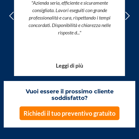
"Azienda seria, efficiente e sicuramente
consigliata. Lavori eseguiti con grande
professionalità e cura, rispettando i tempi
Precedente
Succ
concordati. Disponibilità e chiarezza nelle
risposte d..."
Leggi di più
Vuoi essere il prossimo cliente
soddisfatto?
Richiedi il tuo preventivo gratuito