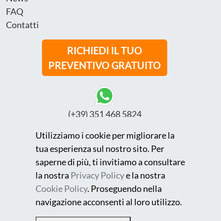
FAQ
Contatti
RICHIEDI IL TUO
PREVENTIVO GRATUITO
(+39) 351 468 5824
Utilizziamo i cookie per migliorare la
tua esperienza sul nostro sito. Per
info@fullenergylightsrl.com
saperne di più, ti invitiamo a consultare
la nostra
Privacy Policy
e la nostra
Cookie Policy
. Proseguendo nella
©2025 All rights reserved - Fullenergylight SRL - P. Iva
navigazione acconsenti al loro utilizzo.
01856370331
Realizzato da Seom Digital Marketing e Comunicazione